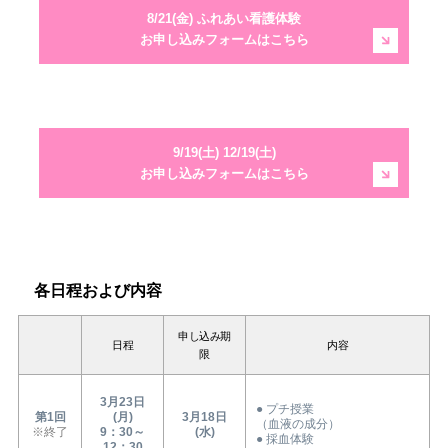
8/21(金) ふれあい看護体験
お申し込みフォームはこちら
9/19(土) 12/19(土)
お申し込みフォームはこちら
各日程および内容
申し込み期
日程
内容
限
3月23日
● プチ授業
第1回
(月)
3月18日
（血液の成分）
※終了
9：30～
(水)
● 採血体験
12：30