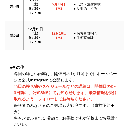
(土)
9月16日
● 点滴・注射体験
第5回
9：30～
(水)
● 反射のしくみ
12：30
12月19日
(土)
12月16日
● 保護者説明会
第6回
9：30～
(水)
● 手術室体験
12：30
●その他
・各回の詳しい内容は、開催日の1か月前までにホームペー
ジと公式Instagramで公開します。
・
当日の持ち物やスケジュールなどの詳細は、開催日の2～
3日前に、公式SNSにてお知らせします。
最新情報を受け
取れるよう、フォローしてお待ちください。
・保護者のみなさまのご来場も大歓迎です。（事前予約不
要）
・キャンセルされる場合は、お手数ですが学校までお電話く
ださい。