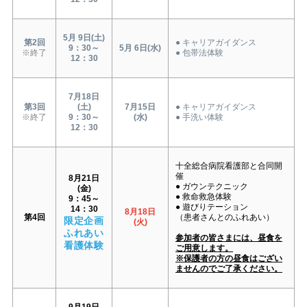
5月 9日(土)
第2回
● キャリアガイダンス
9：30～
5月 6日(水)
※終了
● 包帯法体験
12：30
7月18日
第3回
(土)
7月15日
● キャリアガイダンス
※終了
9：30～
(水)
● 手洗い体験
12：30
十全総合病院看護部と合同開
催
8月21日
● ガウンテクニック
(金)
● 救命救急体験
9：45～
● 遊びりテーション
14：30
8月18日
第4回
（患者さんとのふれあい）
限定企画
(火)
ふれあい
参加者の皆さまには、昼食を
看護体験
ご用意します。
※保護者の方の昼食はござい
ませんのでご了承ください。
9月19日